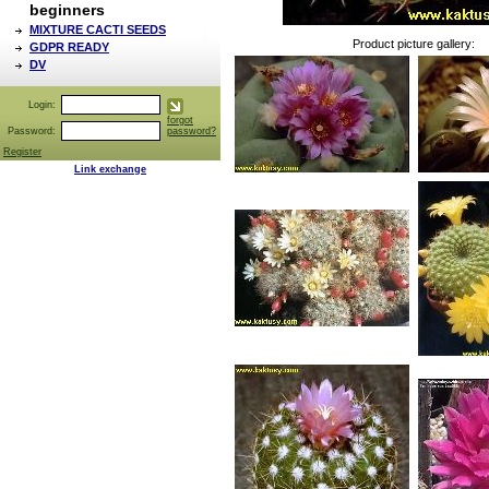
beginners
MIXTURE CACTI SEEDS
Product picture gallery:
GDPR READY
DV
Login:
forgot
Password:
password?
Register
Link exchange