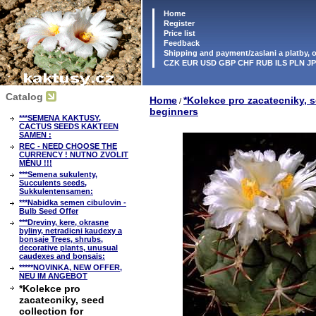
Home
Register
Price list
Feedback
Shipping and payment/zaslani a platby,
CZK EUR USD GBP CHF RUB ILS PLN J
Catalog
Home
*Kolekce pro zacatecniky, s
/
beginners
***SEMENA KAKTUSY,
CACTUS SEEDS KAKTEEN
SAMEN :
REC - NEED CHOOSE THE
CURRENCY ! NUTNO ZVOLIT
MĚNU !!!
***Semena sukulenty,
Succulents seeds,
Sukkulentensamen:
***Nabidka semen cibulovin -
Bulb Seed Offer
***Dreviny, kere, okrasne
byliny, netradicni kaudexy a
bonsaje Trees, shrubs,
decorative plants, unusual
caudexes and bonsais:
*****NOVINKA, NEW OFFER,
NEU IM ANGEBOT
*Kolekce pro
zacatecniky, seed
collection for