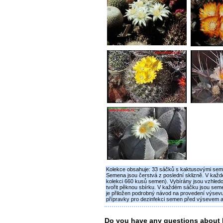
Kolekce obsahuje: 33 sáčků s kaktusovými sem
Semena jsou čerstvá z poslední sklizně. V každ
kolekci 660 kusů semen). Vybírány jsou vzhle
tvořit pěknou sbírku. V každém sáčku jsou seme
je přiložen podrobný návod na provedení výsevu 
přípravky pro dezinfekci semen před výsevem a
Do you have any questions abo