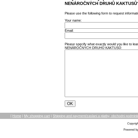
NENÁROČNÝCH DRUHŮ KAKTUSŮ
Please use the following form to request informati
Your name:
Email:
Please specify what exactly would you like 
NENÁROČNÝCH DRUHŮ KAKTUSŮ:
[
Home
|
My shopping cart
|
Shipping and payment/zaslani a platby, obchodni podmi
Copyrig
Powered by