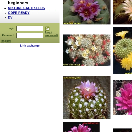
beginners
MIXTURE CACTI SEEDS
GDPR READY
DV
Login:
forgot
Password:
password?
Register
Link exchange