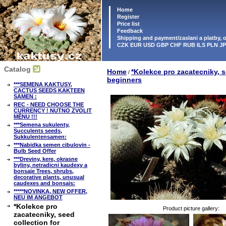
Home
Register
Price list
Feedback
Shipping and payment/zaslani a platby,
CZK EUR USD GBP CHF RUB ILS PLN J
Catalog
Home
*Kolekce pro zacatecniky, s
/
beginners
***SEMENA KAKTUSY,
CACTUS SEEDS KAKTEEN
SAMEN :
REC - NEED CHOOSE THE
CURRENCY ! NUTNO ZVOLIT
MĚNU !!!
***Semena sukulenty,
Succulents seeds,
Sukkulentensamen:
***Nabidka semen cibulovin -
Bulb Seed Offer
***Dreviny, kere, okrasne
byliny, netradicni kaudexy a
bonsaje Trees, shrubs,
decorative plants, unusual
caudexes and bonsais:
*****NOVINKA, NEW OFFER,
NEU IM ANGEBOT
*Kolekce pro
Product picture gallery:
zacatecniky, seed
collection for