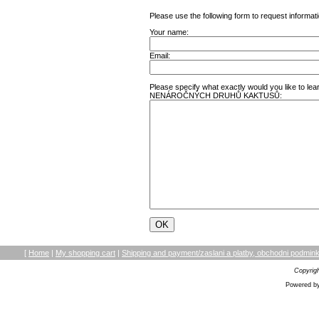
Please use the following form to request informati
Your name:
Email:
Please specify what exactly would you like 
NENÁROČNÝCH DRUHŮ KAKTUSŮ:
[
Home
|
My shopping cart
|
Shipping and payment/zaslani a platby, obchodni podmi
Copyrig
Powered by