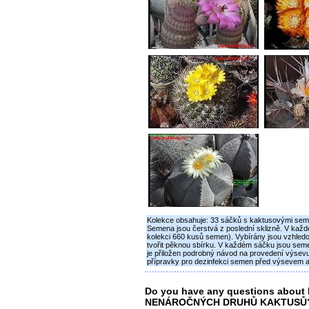
Kolekce obsahuje: 33 sáčků s kaktusovými sem
Semena jsou čerstvá z poslední sklizně. V každ
kolekci 660 kusů semen). Vybírány jsou vzhle
tvořit pěknou sbírku. V každém sáčku jsou seme
je přiložen podrobný návod na provedení výsevu 
přípravky pro dezinfekci semen před výsevem a
Do you have any questions abo
NENÁROČNÝCH DRUHŮ KAKTUSŮ