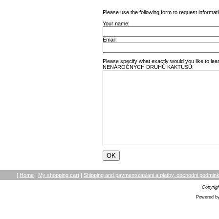
Please use the following form to request informati
Your name:
Email:
Please specify what exactly would you like 
NENÁROČNÝCH DRUHŮ KAKTUSŮ:
[
Home
|
My shopping cart
|
Shipping and payment/zaslani a platby, obchodni podmi
Copyrig
Powered by