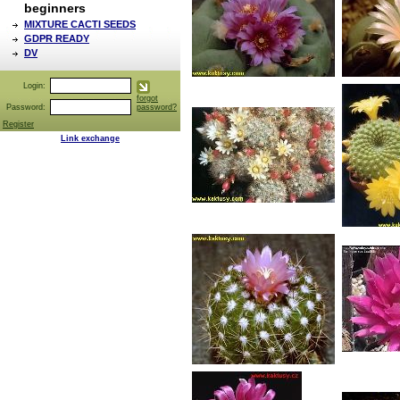
beginners
MIXTURE CACTI SEEDS
GDPR READY
DV
Login:
forgot
Password:
password?
Register
Link exchange