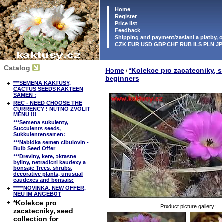
Home
Register
Price list
Feedback
Shipping and payment/zaslani a platby,
CZK EUR USD GBP CHF RUB ILS PLN J
Catalog
Home
*Kolekce pro zacatecniky, s
/
beginners
***SEMENA KAKTUSY,
CACTUS SEEDS KAKTEEN
SAMEN :
REC - NEED CHOOSE THE
CURRENCY ! NUTNO ZVOLIT
MĚNU !!!
***Semena sukulenty,
Succulents seeds,
Sukkulentensamen:
***Nabidka semen cibulovin -
Bulb Seed Offer
***Dreviny, kere, okrasne
byliny, netradicni kaudexy a
bonsaje Trees, shrubs,
decorative plants, unusual
caudexes and bonsais:
*****NOVINKA, NEW OFFER,
NEU IM ANGEBOT
*Kolekce pro
Product picture gallery:
zacatecniky, seed
collection for