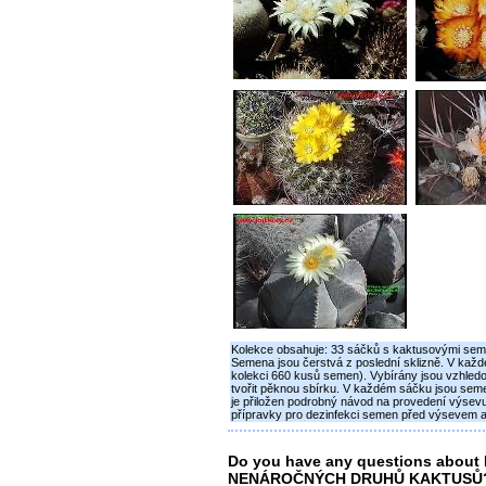
Kolekce obsahuje: 33 sáčků s kaktusovými sem
Semena jsou čerstvá z poslední sklizně. V každ
kolekci 660 kusů semen). Vybírány jsou vzhle
tvořit pěknou sbírku. V každém sáčku jsou seme
je přiložen podrobný návod na provedení výsevu 
přípravky pro dezinfekci semen před výsevem a
Do you have any questions abo
NENÁROČNÝCH DRUHŮ KAKTUSŮ